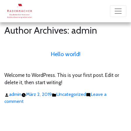
Author Archives:
admin
Hello world!
Welcome to WordPress. This is your first post. Edit or
delete it, then start writing!
Posted
Posted
admin
März 2, 2019
Uncategorized
Leave a
by
on
in
comment
Hello
world!